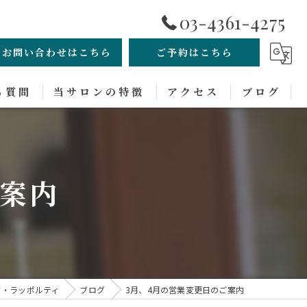
03-4361-4275
お問い合わせはこちら
ご予約はこちら
る質問
当サロンの特徴
アクセス
ブログ
メンズカット
ヘッドスパ
ご案内
シェービング
白髪染め
パーマ
ド・ラッポルティ
ブログ
3月、4月の営業変更日のご案内