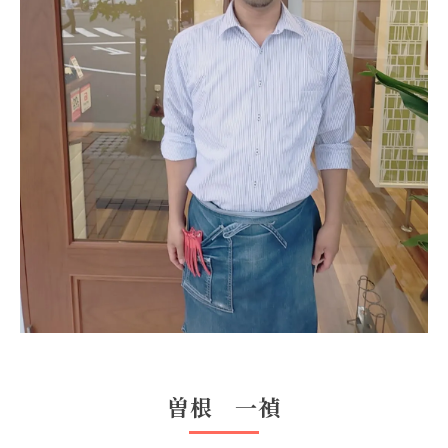
曽根 一禎