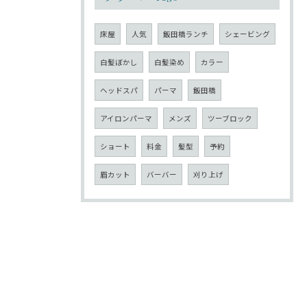
床屋
人気
飯田橋ランチ
シェービング
白髪ぼかし
白髪染め
カラー
ヘッドスパ
パーマ
飯田橋
アイロンパーマ
メンズ
ツーブロック
ショート
料金
髪型
予約
眉カット
バーバー
刈り上げ