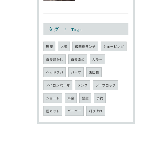
タグ
Tags
床屋
人気
飯田橋ランチ
シェービング
白髪ぼかし
白髪染め
カラー
ヘッドスパ
パーマ
飯田橋
アイロンパーマ
メンズ
ツーブロック
ショート
料金
髪型
予約
眉カット
バーバー
刈り上げ