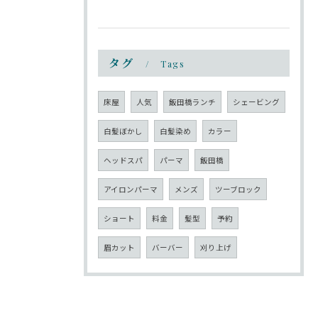
タグ
Tags
床屋
人気
飯田橋ランチ
シェービング
白髪ぼかし
白髪染め
カラー
ヘッドスパ
パーマ
飯田橋
アイロンパーマ
メンズ
ツーブロック
ショート
料金
髪型
予約
眉カット
バーバー
刈り上げ