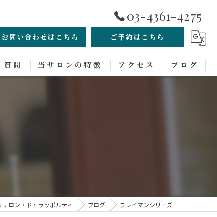
03-4361-4275
お問い合わせはこちら
ご予約はこちら
る質問
当サロンの特徴
アクセス
ブログ
メンズカット
ヘッドスパ
シェービング
白髪染め
パーマ
らサロン・ド・ラッポルティ
ブログ
フレイマンシリーズ